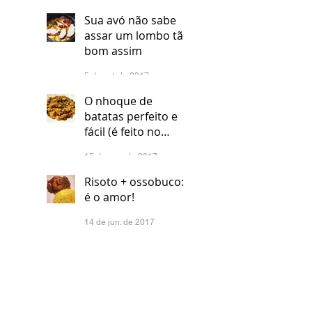
Sua avó não sabe
assar um lombo tão
bom assim
5 de set. de 2017
O nhoque de
batatas perfeito e
fácil (é feito no
micro-ondas, não
15 de ago. de 2017
conte para
ninguém!)
Risoto + ossobuco:
é o amor!
14 de jun. de 2017