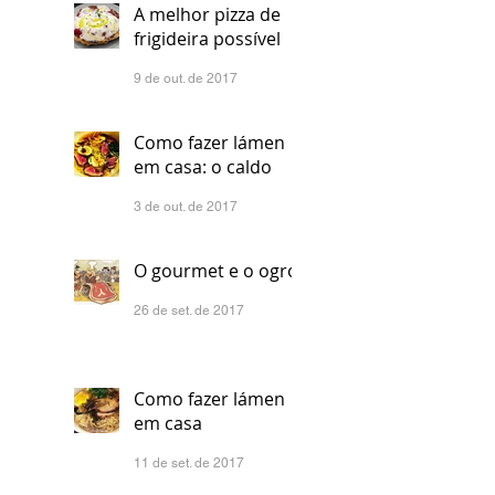
A melhor pizza de
frigideira possível
9 de out. de 2017
Como fazer lámen
em casa: o caldo
3 de out. de 2017
O gourmet e o ogro
26 de set. de 2017
Como fazer lámen
em casa
11 de set. de 2017