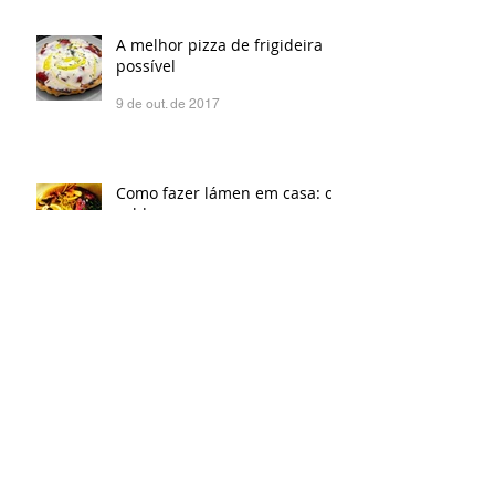
A melhor pizza de frigideira
possível
9 de out. de 2017
Como fazer lámen em casa: o
caldo
3 de out. de 2017
O gourmet e o ogro
26 de set. de 2017
Como fazer lámen em casa