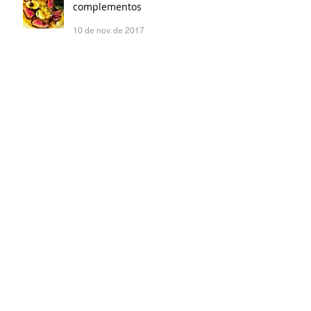
complementos
10 de nov. de 2017
Como fazer lámen em casa: a
massa
30 de out. de 2017
A melhor pizza de frigideira
possível
9 de out. de 2017
Como fazer lámen em casa: o
caldo
3 de out. de 2017