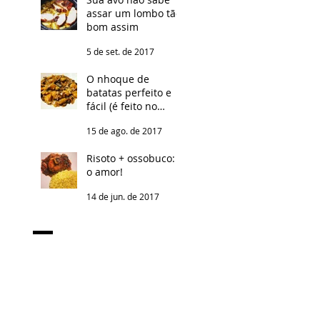
assar um lombo tão
bom assim
5 de set. de 2017
O nhoque de
batatas perfeito e
fácil (é feito no
micro-ondas, não
15 de ago. de 2017
conte para
ninguém!)
Risoto + ossobuco: é
o amor!
14 de jun. de 2017