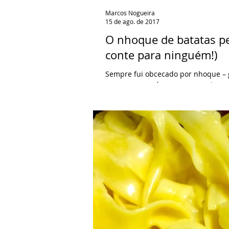
Marcos Nogueira
15 de ago. de 2017
O nhoque de batatas per
conte para ninguém!)
Sempre fui obcecado por nhoque – gno
sempre que saía com meus pais par