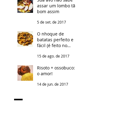
assar um lombo tão
bom assim
5 de set. de 2017
O nhoque de
batatas perfeito e
fácil (é feito no
micro-ondas, não
15 de ago. de 2017
conte para
ninguém!)
Risoto + ossobuco: é
o amor!
14 de jun. de 2017