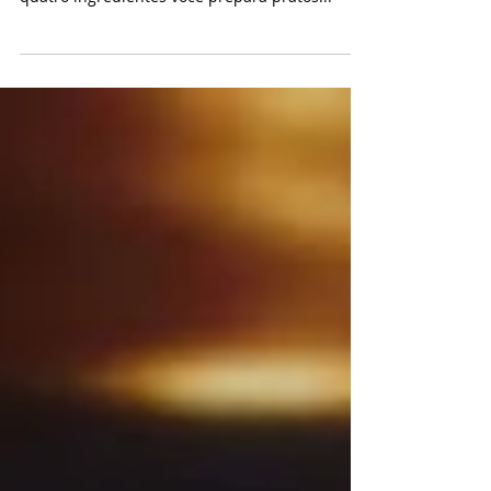
A cozinha romana (vá lá: de Roma e arredores)
é de uma simplicidade fabulosa. Com três,
quatro ingredientes você prepara pratos...